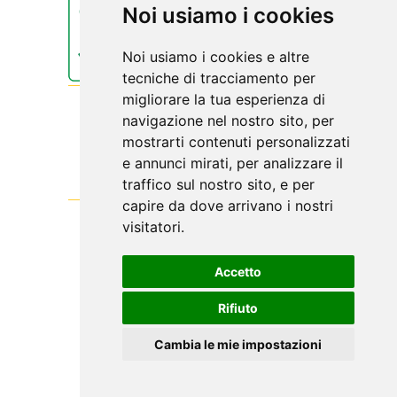
Noi usiamo i cookies
Noi usiamo i cookies e altre
tecniche di tracciamento per
migliorare la tua esperienza di
navigazione nel nostro sito, per
mostrarti contenuti personalizzati
e annunci mirati, per analizzare il
traffico sul nostro sito, e per
capire da dove arrivano i nostri
visitatori.
Accetto
Biolis
Rifiuto
Viale Regina Margherita, 67
Tel: 090345071
Cambia le mie impostazioni
C.F.02593120831
Web Engine
ViDa CMS 3.0