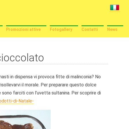
Promozioni attive
Fotogallery
Contatti
News
cioccolato
imasti in dispensa vi provoca fitte di malinconia? No
risollevarvi il morale. Per preparare questo dolce
 sono farciti con l’uvetta sultanina. Per scoprire di
odotti-di-Natale-