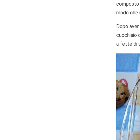
composto s
modo che n
Dopo aver p
cucchiaio 
a fette di 