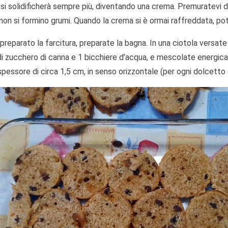
i solidificherà sempre più, diventando una crema. Premuratevi di 
on si formino grumi. Quando la crema si è ormai raffreddata, pot
reparato la farcitura, preparate la bagna. In una ciotola versate 
di zucchero di canna e 1 bicchiere d’acqua, e mescolate energica
spessore di circa 1,5 cm, in senso orizzontale (per ogni dolcetto