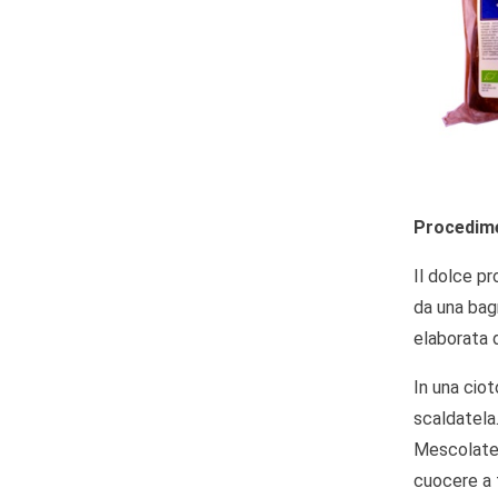
Procedim
Il dolce pr
da una bag
elaborata d
In una cio
scaldatela
Mescolate f
cuocere a 