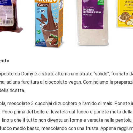
ento
oposto da Domy è a strati: alterna uno strato “solido”, formato d
na, ad una farcitura al cioccolato vegan. Cominciamo la preparazi
ella ricetta.
tola, mescolate 3 cucchiai di zucchero e l’amido di mais. Ponete 
. Poco prima del bollore, levatela dal fuoco e ponete metà della
ino a che il tutto non diventa uniforme e versate nella pentola,
fuoco medio basso, mescolando con una frusta. Appena raggiunto il