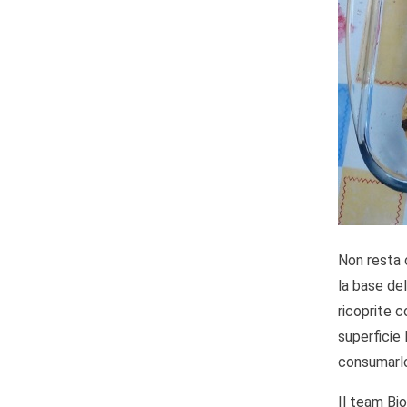
Non resta c
la base del
ricoprite 
superficie 
consumarlo
Il team Bio