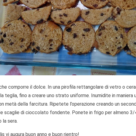
he comporre il dolce. In una pirofila rettangolare di vetro o cer
la teglia, fino a creare uno strato uniforme. Inumidite in manier
con metà della farcitura. Ripetete l’operazione creando un second
le scaglie di cioccolato fondente. Ponete in frigo per almeno 3/4 
 la sera.
lis vi augura buon anno e buon rientro!