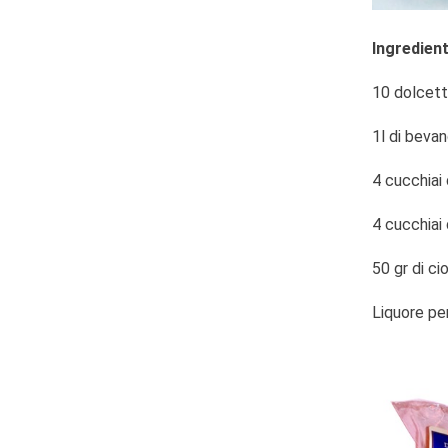
Ingredient
10 dolcetti
1l di beva
4 cucchiai
4 cucchiai 
50 gr di ci
Liquore per