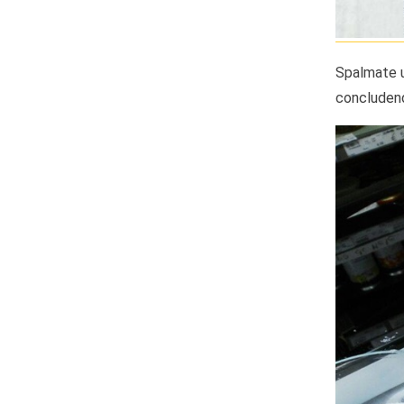
Spalmate un
concludend