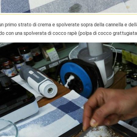
 primo strato di crema e spolverate sopra della cannella e della 
o con una spolverata di cocco rapè (polpa di cocco grattugiata e 