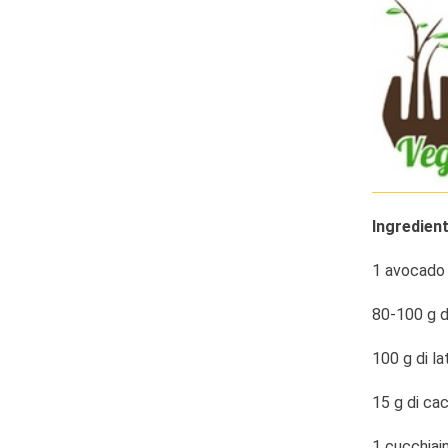
Ingredient
1 avocado
80-100 g di
100 g di la
15 g di ca
1 cucchiain