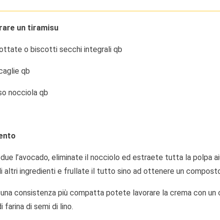
rare un tiramisu
ottate o biscotti secchi integrali qb
caglie qb
so nocciola qb
ento
 due l’avocado, eliminate il nocciolo ed estraete tutta la polpa a
i altri ingredienti e frullate il tutto sino ad ottenere un compo
 una consistenza più compatta potete lavorare la crema con un cu
 farina di semi di lino.