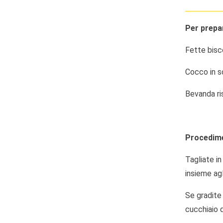
Per prepa
Fette bisc
Cocco in s
Bevanda ri
Procedim
Tagliate in
insieme agl
Se gradite
cucchiaio di