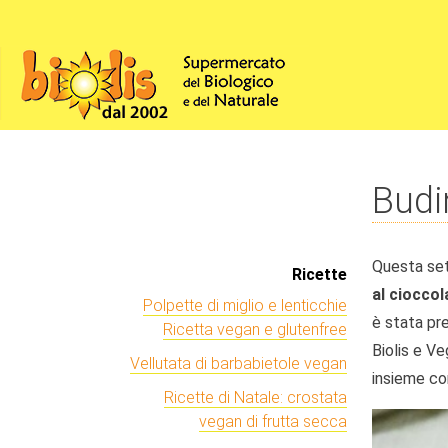
Budi
Questa set
Ricette
al ciocco
Polpette di miglio e lenticchie
è stata pr
Ricetta vegan e glutenfree
Biolis e V
Vellutata di barbabietole vegan
insieme co
Ricette di Natale: crostata
vegan di frutta secca