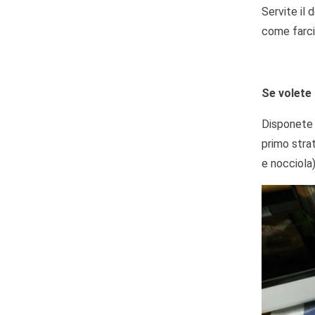
Servite il
come farci
Se volete 
Disponete l
primo stra
e nocciola)