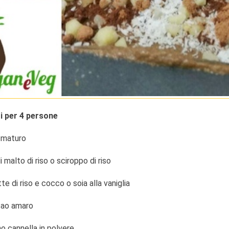
i per 4 persone
 maturo
 malto di riso o sciroppo di riso
tte di riso e cocco o soia alla vaniglia
cao amaro
o cannella in polvere.