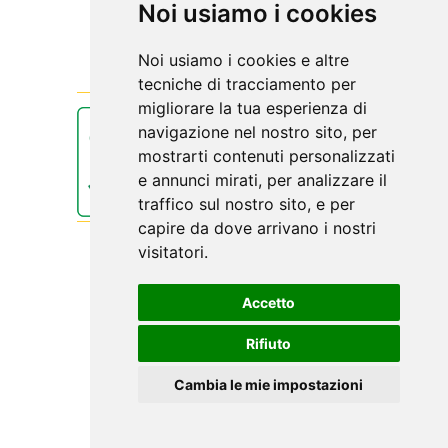
Noi usiamo i cookies
Noi usiamo i cookies e altre
tecniche di tracciamento per
migliorare la tua esperienza di
navigazione nel nostro sito, per
mostrarti contenuti personalizzati
e annunci mirati, per analizzare il
traffico sul nostro sito, e per
capire da dove arrivano i nostri
visitatori.
Accetto
Biolis
Rifiuto
Viale Regina Margherita, 67
Tel: 090345071
Cambia le mie impostazioni
C.F.02593120831
Web Engine
ViDa CMS 3.0