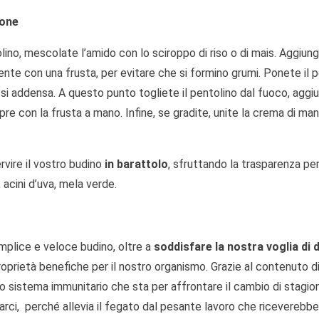
ione
lino, mescolate l’amido con lo sciroppo di riso o di mais. Aggiun
nte con una frusta, per evitare che si formino grumi. Ponete il 
si addensa. A questo punto togliete il pentolino dal fuoco, aggiu
re con la frusta a mano. Infine, se gradite, unite la crema di man
rvire il vostro budino
in barattolo
, sfruttando la trasparenza pe
acini d’uva, mela verde.
plice e veloce budino, oltre a
soddisfare la nostra voglia di
roprietà benefiche per il nostro organismo. Grazie al contenuto d
ro sistema immunitario che sta per affrontare il cambio di stagion
arci, perché allevia il fegato dal pesante lavoro che riceverebbe s