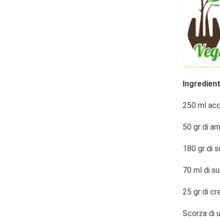
Ingredient
250 ml ac
50 gr di am
180 gr di s
70 ml di su
25 gr di cr
Scorza di 