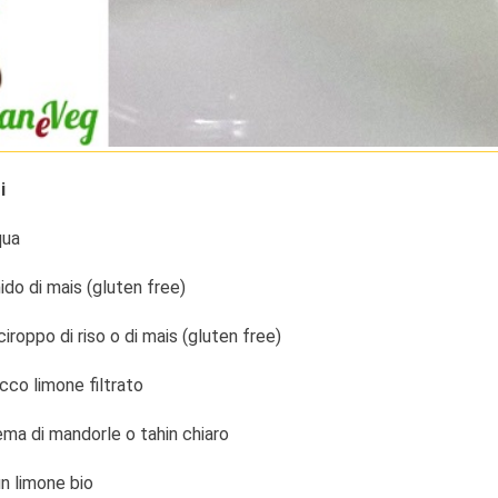
i
qua
ido di mais (gluten free)
ciroppo di riso o di mais (gluten free)
cco limone filtrato
ema di mandorle o tahin chiaro
un limone bio