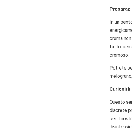
Preparaz
In un pento
energicame
crema non 
tutto, semp
cremoso.
Potrete se
melograno, 
Curiosità
Questo sem
discrete p
per il nost
disintossic