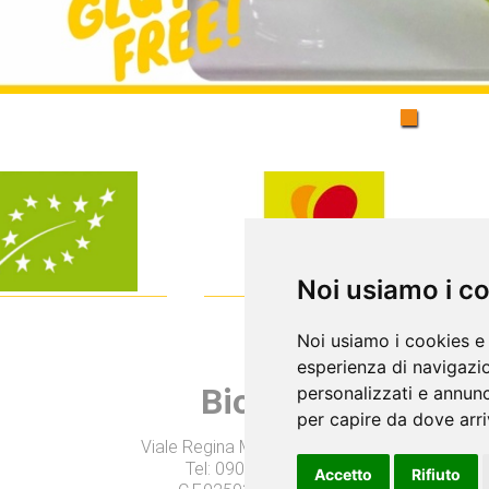
Noi usiamo i c
Noi usiamo i cookies e 
esperienza di navigazio
Biolis
personalizzati e annunci
per capire da dove arriv
Viale Regina Margherita, 67
Tel: 090345071
Accetto
Rifiuto