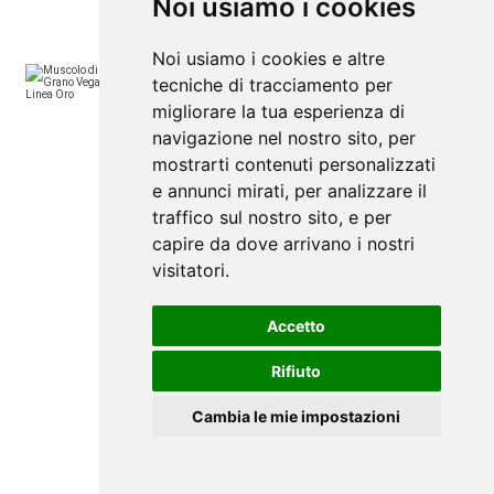
Noi usiamo i cookies
21/05/2022 11:58:15
Noi usiamo i cookies e altre
Muscolo di Grano Vegan Linea Oro
tecniche di tracciamento per
Muscolo di Grano, alimento Vegano, sano e
migliorare la tua esperienza di
appetitoso
navigazione nel nostro sito, per
mostrarti contenuti personalizzati
21/05/2022 10:28:21
e annunci mirati, per analizzare il
traffico sul nostro sito, e per
capire da dove arrivano i nostri
visitatori.
Biolis
Accetto
Viale Regina Margherita, 67
Tel: 090345071
Rifiuto
C.F.02593120831
Web Engine
ViDa CMS 3.0
Cambia le mie impostazioni