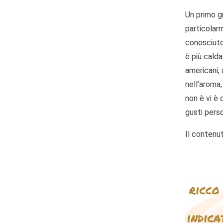
Un primo g
particolar
conosciu
è più cald
americani, 
nell’aroma,
non è vi è d
gusti perso
Il contenut