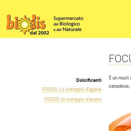
FOCU
È un must c
Dolcificanti
canadese, u
FOCUS: Lo sciroppo d'agave
FOCUS: lo sciroppo d'acero