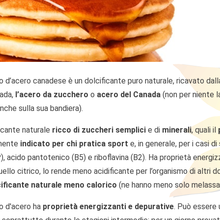
 d’acero canadese è un dolcificante puro naturale, ricavato dalla
nada,
l’acero da zucchero
o
acero del Canada
(non per niente l
nche sulla sua bandiera).
ficante naturale
ricco di zuccheri semplici
e di
minerali
, quali il
rmente
indicato per chi pratica sport
e, in generale, per i casi 
), acido pantotenico (B5) e riboflavina (B2). Ha proprietà energi
llo citrico, lo rende meno acidificante per l’organismo di altri do
cificante naturale meno calorico
(ne hanno meno solo melassa e 
o d'acero ha
proprietà energizzanti e depurative
. Può essere 