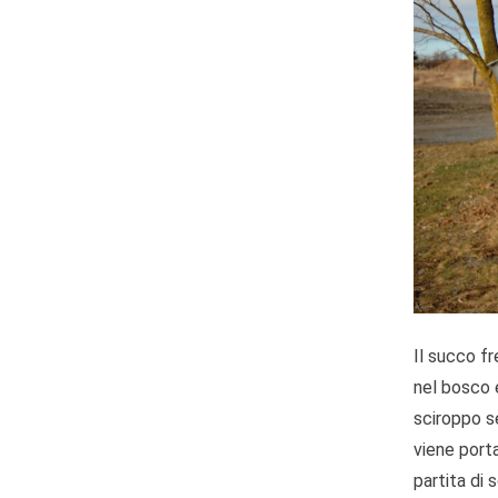
Il succo f
nel bosco e
sciroppo se
viene porta
partita di 