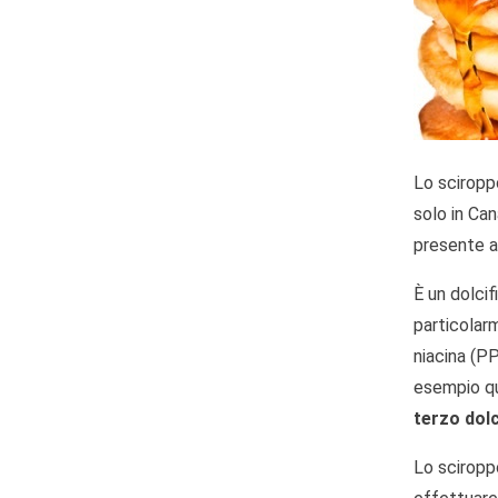
Lo sciroppo
solo in Ca
presente a
È un dolci
particola
niacina (PP
esempio que
terzo dol
Lo sciropp