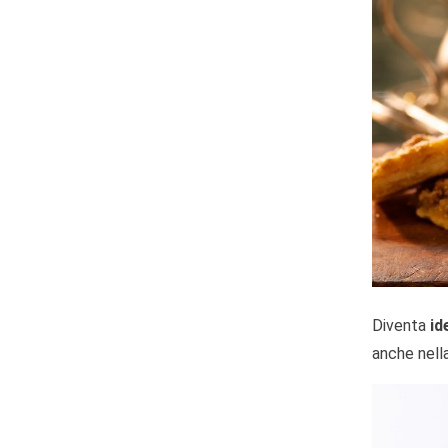
Diventa
id
anche nella