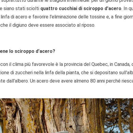
 soprattutto durante le stagioni intermedie: per un giorno provat
 siano stati sciolti
quattro cucchiai di sciroppo d'acero
. In 
a linfa di acero e favorire l'eliminazione delle tossine e, a fine gi
 che il digiuno deve essere associato al riposo.
iene lo sciroppo d’acero?
con il clima più favorevole è la provincia del Quebec, in Canada,
ione di zuccheri nella linfa della pianta, che si depositano sull’al
e dall’albero. Un acero deve avere almeno 80 anni perché riesca 