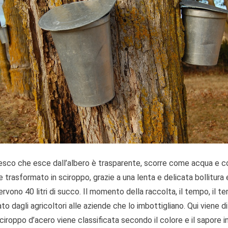
resco che esce dall’albero è trasparente, scorre come acqua e con
 trasformato in sciroppo, grazie a una lenta e delicata bollitura e
rvono 40 litri di succo. Il momento della raccolta, il tempo, il ter
to dagli agricoltori alle aziende che lo imbottigliano. Qui viene di
sciroppo d’acero viene classificata secondo il colore e il sapore in