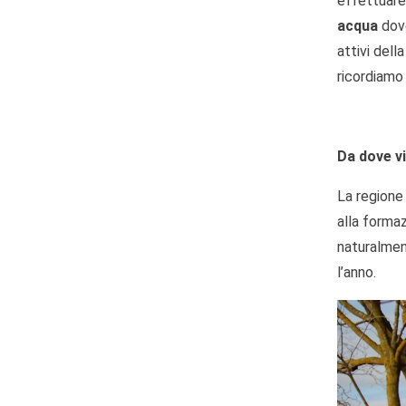
effettuare
acqua
dove
attivi dell
ricordiamo
Da dove v
La regione 
alla formaz
naturalment
l’anno.