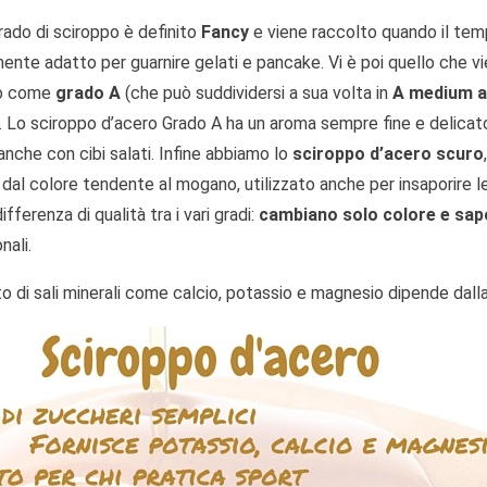
rado di sciroppo è definito
Fancy
e viene raccolto quando il tem
mente adatto per guarnire gelati e pancake. Vi è poi quello che 
to come
grado A
(che può suddividersi a sua volta in
A medium 
a. Lo sciroppo d’acero Grado A ha un aroma sempre fine e delicato
anche con cibi salati. Infine abbiamo lo
sciroppo d’acero scuro
 dal colore tendente al mogano, utilizzato anche per insaporire l
ifferenza di qualità tra i vari gradi:
cambiano solo colore e sap
nali.
o di sali minerali come calcio, potassio e magnesio dipende dalla 