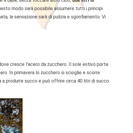
e a bere, senza toccare altro cibo,
due litri di
questo modo sarà possibile assumere tutti i principi
ornata, la sensazione sarà di pulizia e sgonfiamento. Vi
 dove cresce l’acero da zucchero. Il sole estivo porta
bero. In primavera lo zucchero si scioglie e scorre
a produrre succo e può offrire circa 40 litri di succo